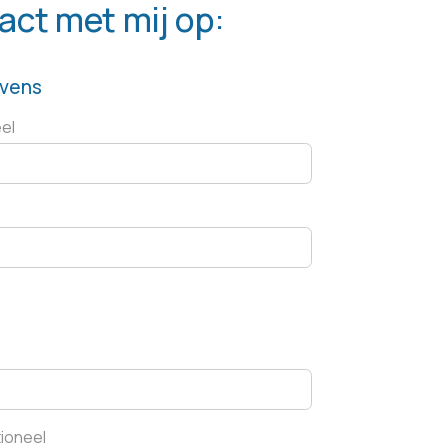
ct met mij op:
evens
s